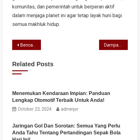
komunitas, dan pemerintah untuk berperan aktif
dalam menjaga planet ini agar tetap layak huni bagi
semua makhluk hidup.
Post
Bencana Alam Terbaru di Dunia: Apa yang Terjadi?
Dampak Perubahan Iklim terhadap Keanekaragaman Hayati
navigation
Related Posts
Menemukan Kendaraan Impian: Panduan
Lengkap Otomotif Terbaik Untuk Anda!
October 23, 2024
adminjor
Jaringan Gol Dan Sorotan: Semua Yang Perlu
Anda Tahu Tentang Pertandingan Sepak Bola
Hari Ini!