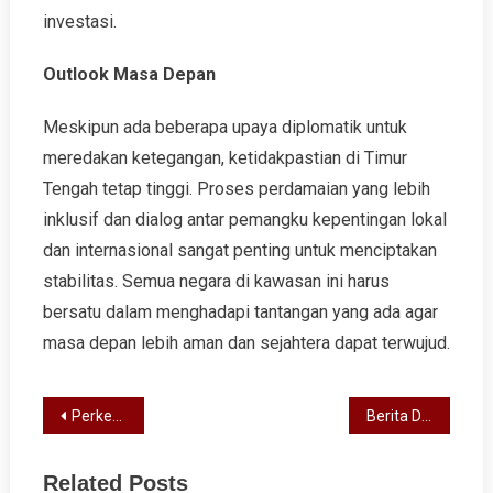
investasi.
Outlook Masa Depan
Meskipun ada beberapa upaya diplomatik untuk
meredakan ketegangan, ketidakpastian di Timur
Tengah tetap tinggi. Proses perdamaian yang lebih
inklusif dan dialog antar pemangku kepentingan lokal
dan internasional sangat penting untuk menciptakan
stabilitas. Semua negara di kawasan ini harus
bersatu dalam menghadapi tantangan yang ada agar
masa depan lebih aman dan sejahtera dapat terwujud.
Post
Perkembangan Terbaru Konflik Timur Tengah
Berita Dunia Terkini: Krisis Energi Global yang Mengguncang Ekonomi
navigation
Related Posts