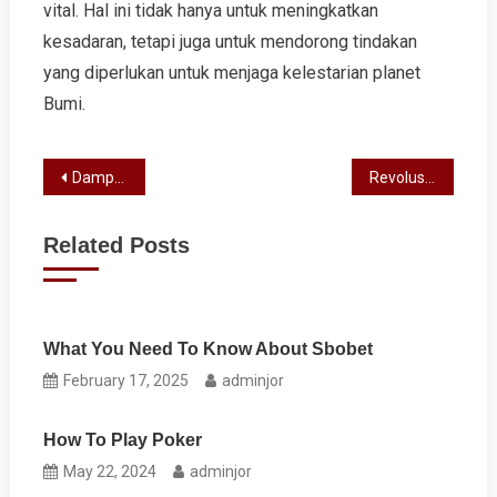
vital. Hal ini tidak hanya untuk meningkatkan
kesadaran, tetapi juga untuk mendorong tindakan
yang diperlukan untuk menjaga kelestarian planet
Bumi.
Post
Dampak Krisis Energi Global terhadap Ekonomi Eropa
Revolusi Energi Hijau di Eropa Setelah Krisis Energi
navigation
Related Posts
What You Need To Know About Sbobet
February 17, 2025
adminjor
How To Play Poker
May 22, 2024
adminjor