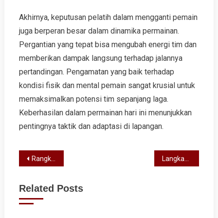
Akhirnya, keputusan pelatih dalam mengganti pemain
juga berperan besar dalam dinamika permainan.
Pergantian yang tepat bisa mengubah energi tim dan
memberikan dampak langsung terhadap jalannya
pertandingan. Pengamatan yang baik terhadap
kondisi fisik dan mental pemain sangat krusial untuk
memaksimalkan potensi tim sepanjang laga.
Keberhasilan dalam permainan hari ini menunjukkan
pentingnya taktik dan adaptasi di lapangan.
Post
Rangkuman Terbaru: Tren Bisnis Global yang Mengubah Permainan!
Langkah Politik: Sorotan Pemilu Hari Ini yang Tak Boleh Dilewatkan!
navigation
Related Posts