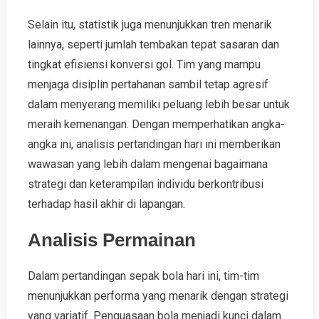
Selain itu, statistik juga menunjukkan tren menarik
lainnya, seperti jumlah tembakan tepat sasaran dan
tingkat efisiensi konversi gol. Tim yang mampu
menjaga disiplin pertahanan sambil tetap agresif
dalam menyerang memiliki peluang lebih besar untuk
meraih kemenangan. Dengan memperhatikan angka-
angka ini, analisis pertandingan hari ini memberikan
wawasan yang lebih dalam mengenai bagaimana
strategi dan keterampilan individu berkontribusi
terhadap hasil akhir di lapangan.
Analisis Permainan
Dalam pertandingan sepak bola hari ini, tim-tim
menunjukkan performa yang menarik dengan strategi
yang variatif. Penguasaan bola menjadi kunci dalam