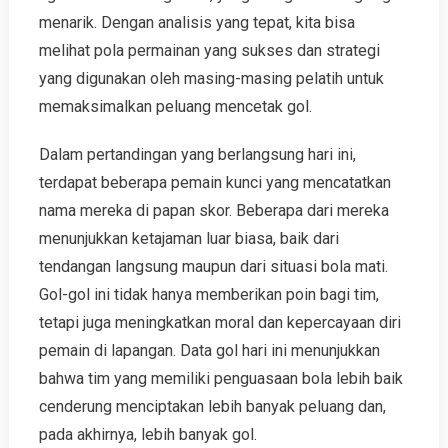
menarik. Dengan analisis yang tepat, kita bisa
melihat pola permainan yang sukses dan strategi
yang digunakan oleh masing-masing pelatih untuk
memaksimalkan peluang mencetak gol.
Dalam pertandingan yang berlangsung hari ini,
terdapat beberapa pemain kunci yang mencatatkan
nama mereka di papan skor. Beberapa dari mereka
menunjukkan ketajaman luar biasa, baik dari
tendangan langsung maupun dari situasi bola mati.
Gol-gol ini tidak hanya memberikan poin bagi tim,
tetapi juga meningkatkan moral dan kepercayaan diri
pemain di lapangan. Data gol hari ini menunjukkan
bahwa tim yang memiliki penguasaan bola lebih baik
cenderung menciptakan lebih banyak peluang dan,
pada akhirnya, lebih banyak gol.