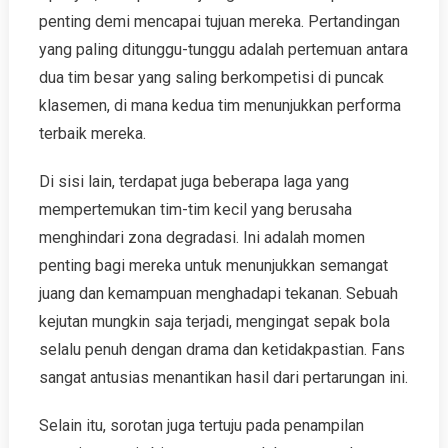
penting demi mencapai tujuan mereka. Pertandingan
yang paling ditunggu-tunggu adalah pertemuan antara
dua tim besar yang saling berkompetisi di puncak
klasemen, di mana kedua tim menunjukkan performa
terbaik mereka.
Di sisi lain, terdapat juga beberapa laga yang
mempertemukan tim-tim kecil yang berusaha
menghindari zona degradasi. Ini adalah momen
penting bagi mereka untuk menunjukkan semangat
juang dan kemampuan menghadapi tekanan. Sebuah
kejutan mungkin saja terjadi, mengingat sepak bola
selalu penuh dengan drama dan ketidakpastian. Fans
sangat antusias menantikan hasil dari pertarungan ini.
Selain itu, sorotan juga tertuju pada penampilan