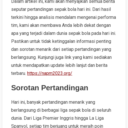
Dalam artikel ini, kami akan menyajikan semua berita
seputar pertandingan sepak bola hari ini. Dari hasil
terkini hingga analisis mendalam mengenai performa
tim, kami akan membawa Anda lebih dekat dengan
apa yang terjadi dalam dunia sepak bola pada hari ini.
Pastikan untuk tidak ketinggalan informasi penting
dan sorotan menarik dari setiap pertandingan yang
berlangsung. Kunjungi juga link yang kami sediakan
untuk mendapatkan update lebih lanjut dan berita
terbaru.
https://napm2023.org/
Sorotan Pertandingan
Hari ini, banyak pertandingan menarik yang
berlangsung di berbagai liga sepak bola di seluruh
dunia. Dari Liga Premier Inggris hingga La Liga
Spanyol, setiap tim berjuang untuk meraih poin