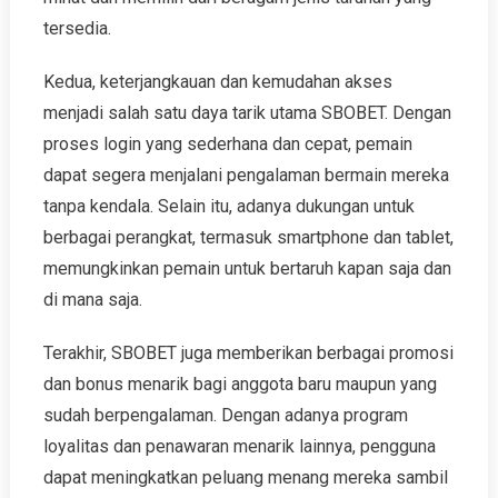
tersedia.
Kedua, keterjangkauan dan kemudahan akses
menjadi salah satu daya tarik utama SBOBET. Dengan
proses login yang sederhana dan cepat, pemain
dapat segera menjalani pengalaman bermain mereka
tanpa kendala. Selain itu, adanya dukungan untuk
berbagai perangkat, termasuk smartphone dan tablet,
memungkinkan pemain untuk bertaruh kapan saja dan
di mana saja.
Terakhir, SBOBET juga memberikan berbagai promosi
dan bonus menarik bagi anggota baru maupun yang
sudah berpengalaman. Dengan adanya program
loyalitas dan penawaran menarik lainnya, pengguna
dapat meningkatkan peluang menang mereka sambil