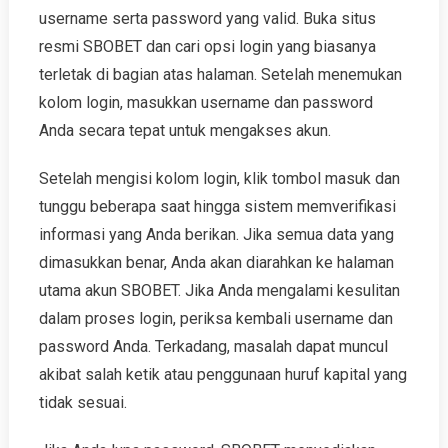
username serta password yang valid. Buka situs
resmi SBOBET dan cari opsi login yang biasanya
terletak di bagian atas halaman. Setelah menemukan
kolom login, masukkan username dan password
Anda secara tepat untuk mengakses akun.
Setelah mengisi kolom login, klik tombol masuk dan
tunggu beberapa saat hingga sistem memverifikasi
informasi yang Anda berikan. Jika semua data yang
dimasukkan benar, Anda akan diarahkan ke halaman
utama akun SBOBET. Jika Anda mengalami kesulitan
dalam proses login, periksa kembali username dan
password Anda. Terkadang, masalah dapat muncul
akibat salah ketik atau penggunaan huruf kapital yang
tidak sesuai.