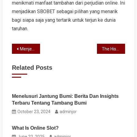
menikmati manfaat tambahan dari perjudian online. Ini
menjadikan SBOBET sebagai pilihan yang menarik
bagi siapa saja yang tertarik untuk terjun ke dunia
taruhan.
Post
Menjelajahi Dunia Demo Slot: Keseruan dan Keunggulan Pragmatic serta PG
The History of Lottery
navigation
Related Posts
Menelusuri Jantung Bumi: Berita Dan Insights
Terbaru Tentang Tambang Bumi
October 23, 2024
adminjor
What Is Online Slot?
June 22, 2025
adminjor