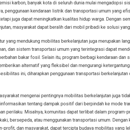
emisi karbon, banyak kota di seluruh dunia mulai mengadopsi si
a, penggunaan kendaraan listrik dan transportasi umum yang efis
tetapi juga dapat meningkatkan kualitas hidup warga. Dengan se
jutan, masyarakat dapat beralih dari mobil pribadi ke solusi yang
ur yang mendukung mobilitas berkelanjutan juga merupakan langk
man, dan sistem transportasi umum yang terintegrasi dapat men
erbahan bakar fosil. Selain itu, program berbagi kendaraan da
emberikan alternatif yang fleksibel dan mengurangi ketergantung
sibilitas ini, diharapkan penggunaan transportasi berkelanjutan
yarakat mengenai pentingnya mobilitas berkelanjutan juga tidak
formasikan tentang dampak positif dari berpindah ke mode trans
n perilaku. Misalnya, komunitas dapat terlibat dalam program-
aki, bersepeda, atau menggunakan transportasi umum. Dengan k
n-profit, dan masyarakat, dapat tercipta budaya mobilitas yang le