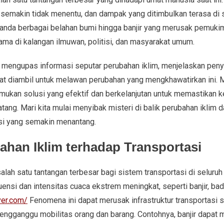
semakin tidak menentu, dan dampak yang ditimbulkan terasa di se
anda berbagai belahan bumi hingga banjir yang merusak pemukim
tama di kalangan ilmuwan, politisi, dan masyarakat umum.
kan mengupas informasi seputar perubahan iklim, menjelaskan pen
at diambil untuk melawan perubahan yang mengkhawatirkan ini.
mukan solusi yang efektif dan berkelanjutan untuk memastikan k
ang. Mari kita mulai menyibak misteri di balik perubahan iklim d
si yang semakin menantang.
han Iklim terhadap Transportasi
alah satu tantangan terbesar bagi sistem transportasi di seluruh
nsi dan intensitas cuaca ekstrem meningkat, seperti banjir, ba
ver.com/
Fenomena ini dapat merusak infrastruktur transportasi se
 mengganggu mobilitas orang dan barang. Contohnya, banjir dapat