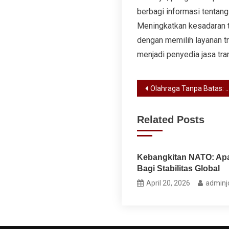
berbagi informasi tentang
Meningkatkan kesadaran te
dengan memilih layanan tr
menjadi penyedia jasa tra
Post
Olahraga Tanpa Batas: Menemukan Informasi dan Inspirasi Di Mana Saja!
navigation
Related Posts
Kebangkitan NATO: Apa
Bagi Stabilitas Global
April 20, 2026
adminj