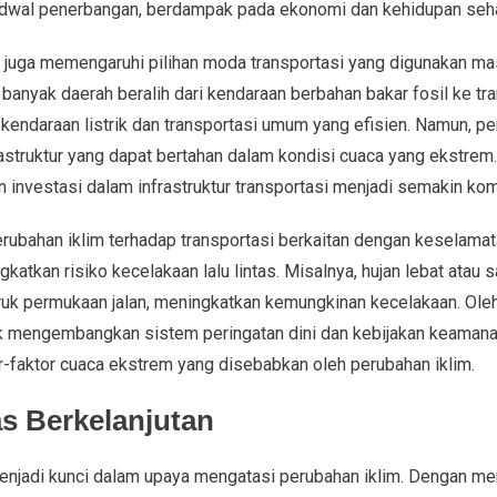
jadwal penerbangan, berdampak pada ekonomi dan kehidupan sehar
im juga memengaruhi pilihan moda transportasi yang digunakan m
banyak daerah beralih dari kendaraan berbahan bakar fosil ke tra
kendaraan listrik dan transportasi umum yang efisien. Namun, pera
struktur yang dapat bertahan dalam kondisi cuaca yang ekstrem.
investasi dalam infrastruktur transportasi menjadi semakin ko
erubahan iklim terhadap transportasi berkaitan dengan keselamat
katkan risiko kecelakaan lalu lintas. Misalnya, hujan lebat atau 
uk permukaan jalan, meningkatkan kemungkinan kecelakaan. Oleh 
tuk mengembangkan sistem peringatan dini dan kebijakan keaman
faktor cuaca ekstrem yang disebabkan oleh perubahan iklim.
as Berkelanjutan
menjadi kunci dalam upaya mengatasi perubahan iklim. Dengan m