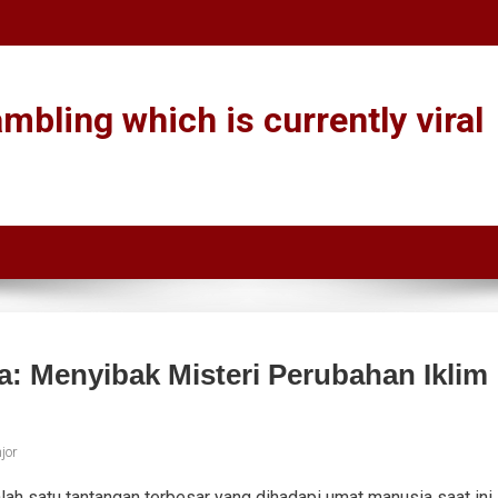
mbling which is currently viral
: Menyibak Misteri Perubahan Iklim
jor
lah satu tantangan terbesar yang dihadapi umat manusia saat ini.