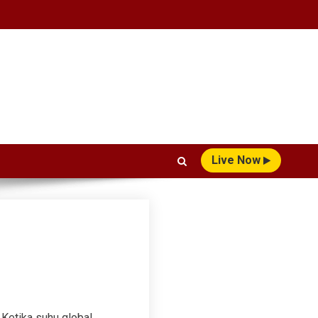
Live Now
 Ketika suhu global