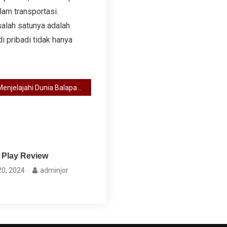
lam transportasi.
salah satunya adalah
i pribadi tidak hanya
Menjelajahi Dunia Balapan Mobil: Informasi Terbaru di Ujung Jari Anda
 Play Review
20, 2024
adminjor