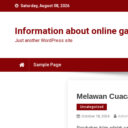
Skip
Saturday, August 08, 2026
to
content
Information about online ga
Just another WordPress site
Sample Page
Melawan Cuaca
Uncategorized
October 18, 2024
Admin
Perubahan iklim adalah sa