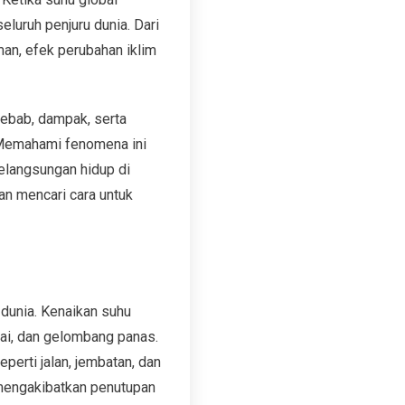
luruh penjuru dunia. Dari
an, efek perubahan iklim
yebab, dampak, serta
 Memahami fenomena ini
elangsungan hidup di
an mencari cara untuk
 dunia. Kenaikan suhu
dai, dan gelombang panas.
perti jalan, jembatan, dan
 mengakibatkan penutupan