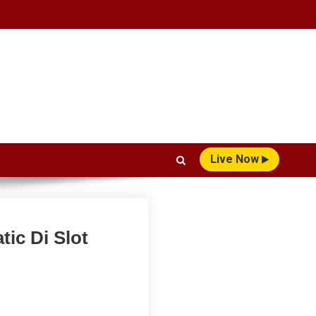
Live Now
ic Di Slot