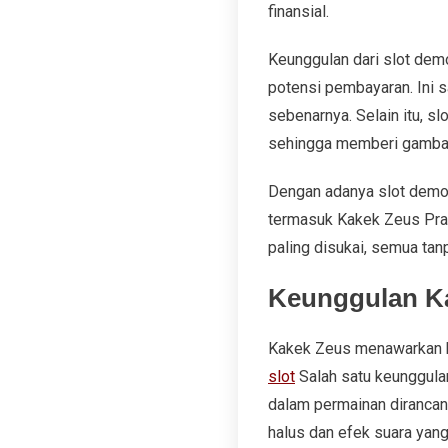
finansial.
Keunggulan dari slot dem
potensi pembayaran. Ini 
sebenarnya. Selain itu, 
sehingga memberi gambara
Dengan adanya slot demo 
termasuk Kakek Zeus Pra
paling disukai, semua tan
Keunggulan K
Kakek Zeus menawarkan b
slot
Salah satu keunggula
dalam permainan dirancan
halus dan efek suara yan