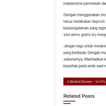
mekanisme permainan dan
Dengan menggunakan slot 
harus melakukan deposit. 
berpengalaman yang ingi
slot demo gratis ini, me
Jangan ragu untuk menjel
yang berbeda. Dengan mud
sebenarnya. Manfaatkan k
berpihak pada anda saat 
Post
Sbobet Review – Is it Possible to Win Big on Sbobet?
navigation
Related Posts