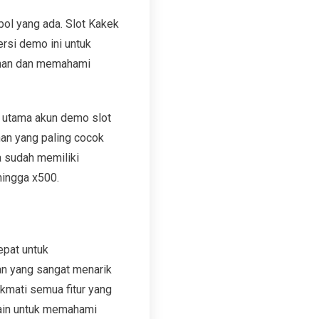
bol yang ada. Slot Kakek
rsi demo ini untuk
uhan dan memahami
 utama akun demo slot
han yang paling cocok
a sudah memiliki
ingga x500.
epat untuk
an yang sangat menarik
kmati semua fitur yang
main untuk memahami