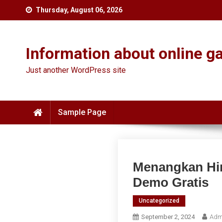
Skip
Thursday, August 06, 2026
to
content
Information about online ga
Just another WordPress site
Sample Page
Menangkan Hin
Demo Gratis
Uncategorized
September 2, 2024
Adm