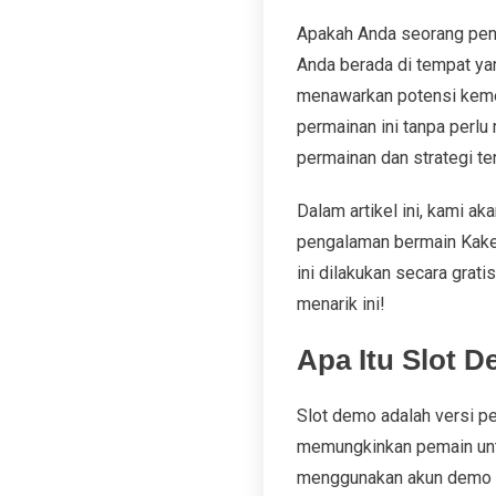
Apakah Anda seorang peng
Anda berada di tempat ya
menawarkan potensi keme
permainan ini tanpa perl
permainan dan strategi t
Dalam artikel ini, kami
pengalaman bermain Kakek
ini dilakukan secara grat
menarik ini!
Apa Itu Slot 
Slot demo adalah versi pe
memungkinkan pemain unt
menggunakan akun demo sl