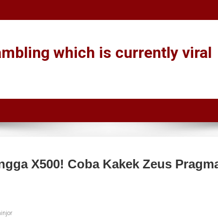
mbling which is currently viral
gga X500! Coba Kakek Zeus Pragmat
injor