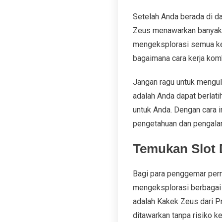
Setelah Anda berada di d
Zeus menawarkan banyak e
mengeksplorasi semua ke
bagaimana cara kerja ko
Jangan ragu untuk mengul
adalah Anda dapat berlati
untuk Anda. Dengan cara i
pengetahuan dan pengala
Temukan Slot 
Bagi para penggemar perma
mengeksplorasi berbagai 
adalah Kakek Zeus dari P
ditawarkan tanpa risiko 