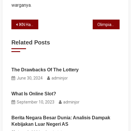
warganya.
Post
IKN Hari Ini: Update Terkini dan Fakta Menarik yang Perlu Anda Ketahui!
Olimpiade: Sorotan Terkini dari Arena Pertandingan
navigation
Related Posts
The Drawbacks Of The Lottery
June 30, 2024
adminjor
What Is Online Slot?
September 10, 2023
adminjor
Berita Negara Besar Dunia: Analisis Dampak
Kebijakan Luar Negeri AS