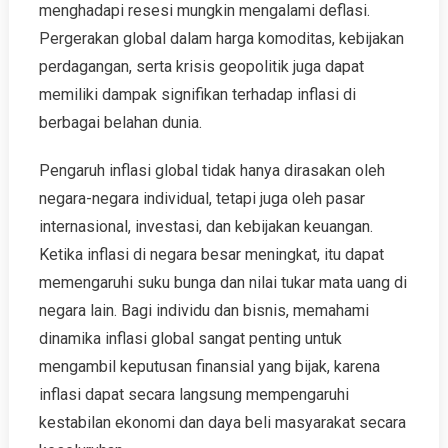
menghadapi resesi mungkin mengalami deflasi.
Pergerakan global dalam harga komoditas, kebijakan
perdagangan, serta krisis geopolitik juga dapat
memiliki dampak signifikan terhadap inflasi di
berbagai belahan dunia.
Pengaruh inflasi global tidak hanya dirasakan oleh
negara-negara individual, tetapi juga oleh pasar
internasional, investasi, dan kebijakan keuangan.
Ketika inflasi di negara besar meningkat, itu dapat
memengaruhi suku bunga dan nilai tukar mata uang di
negara lain. Bagi individu dan bisnis, memahami
dinamika inflasi global sangat penting untuk
mengambil keputusan finansial yang bijak, karena
inflasi dapat secara langsung mempengaruhi
kestabilan ekonomi dan daya beli masyarakat secara