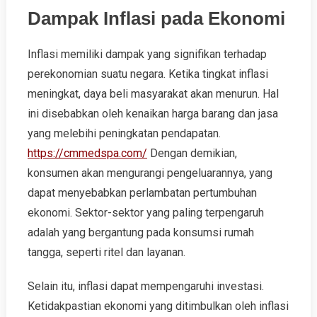
Dampak Inflasi pada Ekonomi
Inflasi memiliki dampak yang signifikan terhadap
perekonomian suatu negara. Ketika tingkat inflasi
meningkat, daya beli masyarakat akan menurun. Hal
ini disebabkan oleh kenaikan harga barang dan jasa
yang melebihi peningkatan pendapatan.
https://cmmedspa.com/
Dengan demikian,
konsumen akan mengurangi pengeluarannya, yang
dapat menyebabkan perlambatan pertumbuhan
ekonomi. Sektor-sektor yang paling terpengaruh
adalah yang bergantung pada konsumsi rumah
tangga, seperti ritel dan layanan.
Selain itu, inflasi dapat mempengaruhi investasi.
Ketidakpastian ekonomi yang ditimbulkan oleh inflasi