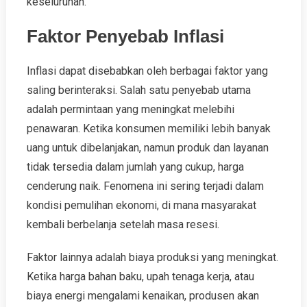
keseluruhan.
Faktor Penyebab Inflasi
Inflasi dapat disebabkan oleh berbagai faktor yang
saling berinteraksi. Salah satu penyebab utama
adalah permintaan yang meningkat melebihi
penawaran. Ketika konsumen memiliki lebih banyak
uang untuk dibelanjakan, namun produk dan layanan
tidak tersedia dalam jumlah yang cukup, harga
cenderung naik. Fenomena ini sering terjadi dalam
kondisi pemulihan ekonomi, di mana masyarakat
kembali berbelanja setelah masa resesi.
Faktor lainnya adalah biaya produksi yang meningkat.
Ketika harga bahan baku, upah tenaga kerja, atau
biaya energi mengalami kenaikan, produsen akan