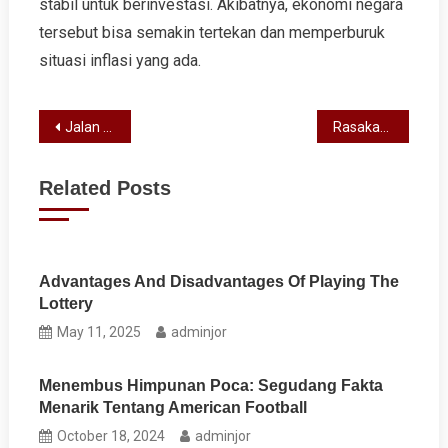
stabil untuk berinvestasi. Akibatnya, ekonomi negara
tersebut bisa semakin tertekan dan memperburuk
situasi inflasi yang ada.
Post
Jalan Menuju Kesehatan: Tips Gaya Hidup Sehat yang Mudah Diikuti
Rasakan Kelezatan: Panduan Lengkap Festival Makanan yang Wajib Dikunjungi!
navigation
Related Posts
Advantages And Disadvantages Of Playing The
Lottery
May 11, 2025
adminjor
Menembus Himpunan Poca: Segudang Fakta
Menarik Tentang American Football
October 18, 2024
adminjor