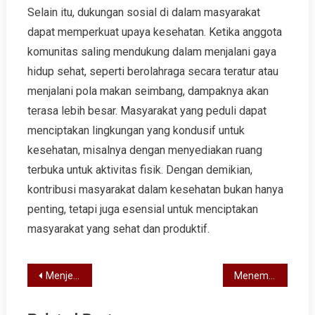
Selain itu, dukungan sosial di dalam masyarakat
dapat memperkuat upaya kesehatan. Ketika anggota
komunitas saling mendukung dalam menjalani gaya
hidup sehat, seperti berolahraga secara teratur atau
menjalani pola makan seimbang, dampaknya akan
terasa lebih besar. Masyarakat yang peduli dapat
menciptakan lingkungan yang kondusif untuk
kesehatan, misalnya dengan menyediakan ruang
terbuka untuk aktivitas fisik. Dengan demikian,
kontribusi masyarakat dalam kesehatan bukan hanya
penting, tetapi juga esensial untuk menciptakan
masyarakat yang sehat dan produktif.
Post
Menjelajahi Lezatnya: Kuliner Jepang yang Wajib Dicoba!
Menembus Batas: Panduan Lengkap Bisnis Ekspor & Impor di Panggung Global
navigation