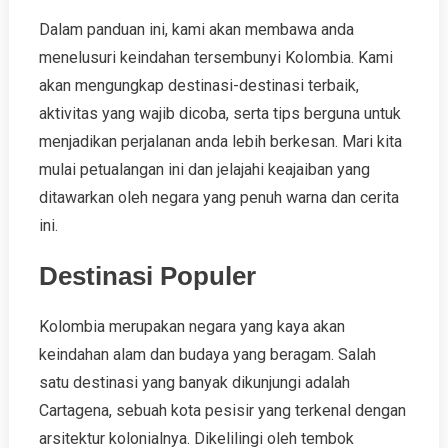
Dalam panduan ini, kami akan membawa anda
menelusuri keindahan tersembunyi Kolombia. Kami
akan mengungkap destinasi-destinasi terbaik,
aktivitas yang wajib dicoba, serta tips berguna untuk
menjadikan perjalanan anda lebih berkesan. Mari kita
mulai petualangan ini dan jelajahi keajaiban yang
ditawarkan oleh negara yang penuh warna dan cerita
ini.
Destinasi Populer
Kolombia merupakan negara yang kaya akan
keindahan alam dan budaya yang beragam. Salah
satu destinasi yang banyak dikunjungi adalah
Cartagena, sebuah kota pesisir yang terkenal dengan
arsitektur kolonialnya. Dikelilingi oleh tembok