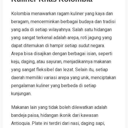
Kolombia menawarkan ragam kuliner yang kaya dan
beragam, mencerminkan berbagai budaya dan tradisi
yang ada di setiap wilayahnya. Salah satu hidangan
yang sangat terkenal adalah arepa, roti jagung yang
dapat ditemukan di hampir setiap sudut negara.
Arepa bisa disajikan dengan berbagai isian, seperti
keju, daging, atau sayuran, menjadikannya makanan
yang sangat fleksibel dan lezat. Selain itu, setiap
daerah memiliki variasi arepa yang unik, menciptakan
pengalaman kuliner yang berbeda di setiap
kunjungan.
Makanan lain yang tidak boleh dilewatkan adalah
bandeja paisa, hidangan ikonik dari kawasan
Antioquia. Plate ini terdiri dari nasi, daging sapi,