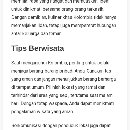
memiliki rasa yang hangat dan memuaskan, ideal
untuk dinikmati bersama orang-orang terkasih.
Dengan demikian, kuliner khas Kolombia tidak hanya
memanjakan lidah, tetapi juga mempererat hubungan
antar keluarga dan teman.
Tips Berwisata
Saat mengunjungi Kolombia, penting untuk selalu
menjaga barang-barang pribadi Anda. Gunakan tas
yang aman dan jangan menunjukkan barang berharga
di tempat umum. Pilihlah lokasi yang ramai dan
terhindar dari area yang sepi, terutama saat malam
hari. Dengan tetap waspada, Anda dapat menikmati
pengalaman wisata yang aman.
Berkomunikasi dengan penduduk lokal juga dapat