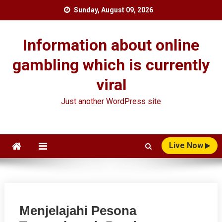
Skip
Sunday, August 09, 2026
to
content
Information about online
gambling which is currently
viral
Just another WordPress site
Live Now
Menjelajahi Pesona