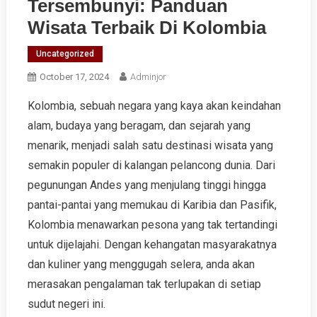
Tersembunyi: Panduan
Wisata Terbaik Di Kolombia
Uncategorized
October 17, 2024
Adminjor
Kolombia, sebuah negara yang kaya akan keindahan
alam, budaya yang beragam, dan sejarah yang
menarik, menjadi salah satu destinasi wisata yang
semakin populer di kalangan pelancong dunia. Dari
pegunungan Andes yang menjulang tinggi hingga
pantai-pantai yang memukau di Karibia dan Pasifik,
Kolombia menawarkan pesona yang tak tertandingi
untuk dijelajahi. Dengan kehangatan masyarakatnya
dan kuliner yang menggugah selera, anda akan
merasakan pengalaman tak terlupakan di setiap
sudut negeri ini.