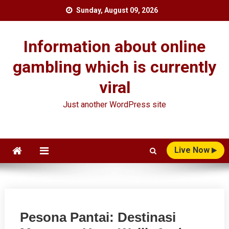
Skip
Sunday, August 09, 2026
to
content
Information about online
gambling which is currently
viral
Just another WordPress site
Live Now
Pesona Pantai: Destinasi