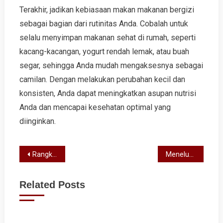
Terakhir, jadikan kebiasaan makan makanan bergizi
sebagai bagian dari rutinitas Anda. Cobalah untuk
selalu menyimpan makanan sehat di rumah, seperti
kacang-kacangan, yogurt rendah lemak, atau buah
segar, sehingga Anda mudah mengaksesnya sebagai
camilan. Dengan melakukan perubahan kecil dan
konsisten, Anda dapat meningkatkan asupan nutrisi
Anda dan mencapai kesehatan optimal yang
diinginkan.
Post
Rangkuman Berita Terkini: Menyelami Dunia Informasi Terbaru
Menelusuri Kelezatan: Panduan Lengkap Makanan Jepang yang Wajib Anda Coba
navigation
Related Posts