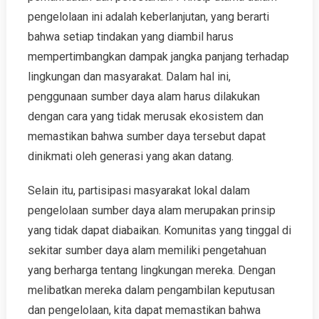
pengelolaan ini adalah keberlanjutan, yang berarti
bahwa setiap tindakan yang diambil harus
mempertimbangkan dampak jangka panjang terhadap
lingkungan dan masyarakat. Dalam hal ini,
penggunaan sumber daya alam harus dilakukan
dengan cara yang tidak merusak ekosistem dan
memastikan bahwa sumber daya tersebut dapat
dinikmati oleh generasi yang akan datang.
Selain itu, partisipasi masyarakat lokal dalam
pengelolaan sumber daya alam merupakan prinsip
yang tidak dapat diabaikan. Komunitas yang tinggal di
sekitar sumber daya alam memiliki pengetahuan
yang berharga tentang lingkungan mereka. Dengan
melibatkan mereka dalam pengambilan keputusan
dan pengelolaan, kita dapat memastikan bahwa