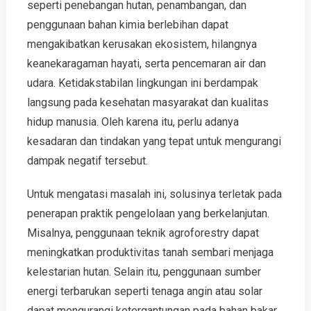
seperti penebangan hutan, penambangan, dan
penggunaan bahan kimia berlebihan dapat
mengakibatkan kerusakan ekosistem, hilangnya
keanekaragaman hayati, serta pencemaran air dan
udara. Ketidakstabilan lingkungan ini berdampak
langsung pada kesehatan masyarakat dan kualitas
hidup manusia. Oleh karena itu, perlu adanya
kesadaran dan tindakan yang tepat untuk mengurangi
dampak negatif tersebut.
Untuk mengatasi masalah ini, solusinya terletak pada
penerapan praktik pengelolaan yang berkelanjutan.
Misalnya, penggunaan teknik agroforestry dapat
meningkatkan produktivitas tanah sembari menjaga
kelestarian hutan. Selain itu, penggunaan sumber
energi terbarukan seperti tenaga angin atau solar
dapat mengurangi ketergantungan pada bahan bakar