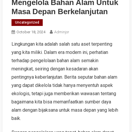
Mengelola Bahan Alam Untuk
Masa Depan Berkelanjutan
Uncategorized
October 18, 2024
Adminjor
Lingkungan kita adalah salah satu aset terpenting
yang kita miliki. Dalam era modern ini, perhatian
terhadap pengelolaan bahan alam semakin
meningkat, seiring dengan kesadaran akan
pentingnya keberlanjutan. Berita seputar bahan alam
yang dapat dikelola tidak hanya menyentuh aspek
ekologis, tetapi juga memberikan wawasan tentang
bagaimana kita bisa memanfaatkan sumber daya
alam dengan bijaksana untuk masa depan yang lebih
baik.