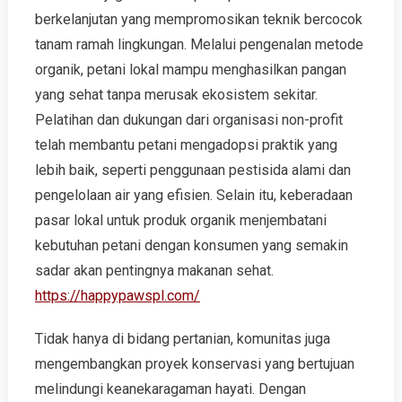
berkelanjutan yang mempromosikan teknik bercocok
tanam ramah lingkungan. Melalui pengenalan metode
organik, petani lokal mampu menghasilkan pangan
yang sehat tanpa merusak ekosistem sekitar.
Pelatihan dan dukungan dari organisasi non-profit
telah membantu petani mengadopsi praktik yang
lebih baik, seperti penggunaan pestisida alami dan
pengelolaan air yang efisien. Selain itu, keberadaan
pasar lokal untuk produk organik menjembatani
kebutuhan petani dengan konsumen yang semakin
sadar akan pentingnya makanan sehat.
https://happypawspl.com/
Tidak hanya di bidang pertanian, komunitas juga
mengembangkan proyek konservasi yang bertujuan
melindungi keanekaragaman hayati. Dengan