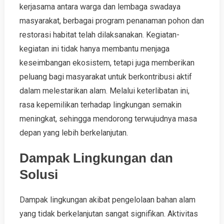
kerjasama antara warga dan lembaga swadaya
masyarakat, berbagai program penanaman pohon dan
restorasi habitat telah dilaksanakan. Kegiatan-
kegiatan ini tidak hanya membantu menjaga
keseimbangan ekosistem, tetapi juga memberikan
peluang bagi masyarakat untuk berkontribusi aktif
dalam melestarikan alam. Melalui keterlibatan ini,
rasa kepemilikan terhadap lingkungan semakin
meningkat, sehingga mendorong terwujudnya masa
depan yang lebih berkelanjutan.
Dampak Lingkungan dan
Solusi
Dampak lingkungan akibat pengelolaan bahan alam
yang tidak berkelanjutan sangat signifikan. Aktivitas