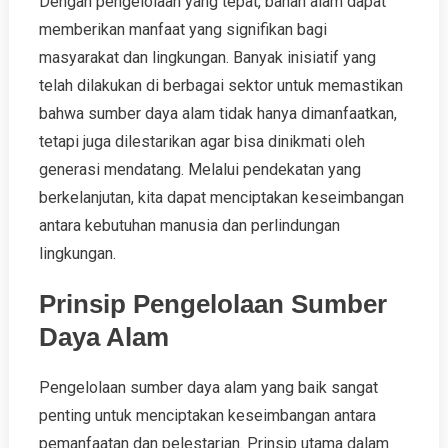
Dengan pengelolaan yang tepat, bahan alam dapat
memberikan manfaat yang signifikan bagi
masyarakat dan lingkungan. Banyak inisiatif yang
telah dilakukan di berbagai sektor untuk memastikan
bahwa sumber daya alam tidak hanya dimanfaatkan,
tetapi juga dilestarikan agar bisa dinikmati oleh
generasi mendatang. Melalui pendekatan yang
berkelanjutan, kita dapat menciptakan keseimbangan
antara kebutuhan manusia dan perlindungan
lingkungan.
Prinsip Pengelolaan Sumber
Daya Alam
Pengelolaan sumber daya alam yang baik sangat
penting untuk menciptakan keseimbangan antara
pemanfaatan dan pelestarian. Prinsip utama dalam