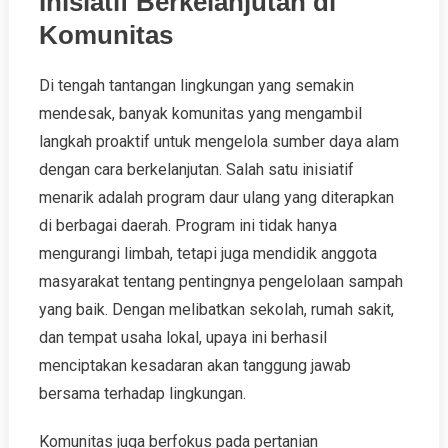
Inisiatif Berkelanjutan di
Komunitas
Di tengah tantangan lingkungan yang semakin
mendesak, banyak komunitas yang mengambil
langkah proaktif untuk mengelola sumber daya alam
dengan cara berkelanjutan. Salah satu inisiatif
menarik adalah program daur ulang yang diterapkan
di berbagai daerah. Program ini tidak hanya
mengurangi limbah, tetapi juga mendidik anggota
masyarakat tentang pentingnya pengelolaan sampah
yang baik. Dengan melibatkan sekolah, rumah sakit,
dan tempat usaha lokal, upaya ini berhasil
menciptakan kesadaran akan tanggung jawab
bersama terhadap lingkungan.
Komunitas juga berfokus pada pertanian