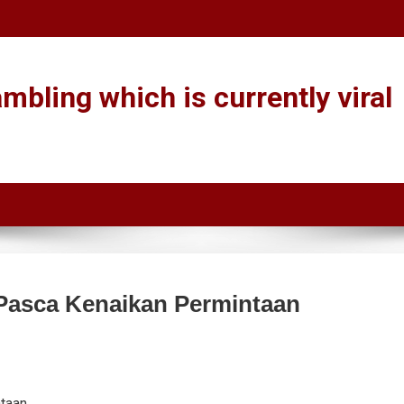
mbling which is currently viral
 Pasca Kenaikan Permintaan
ntaan