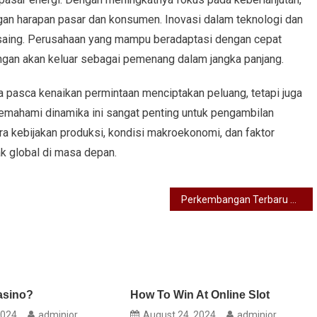
an harapan pasar dan konsumen. Inovasi dalam teknologi dan
ersaing. Perusahaan yang mampu beradaptasi dengan cepat
ngan akan keluar sebagai pemenang dalam jangka panjang.
a pasca kenaikan permintaan menciptakan peluang, tetapi juga
Memahami dinamika ini sangat penting untuk pengambilan
ra kebijakan produksi, kondisi makroekonomi, dan faktor
k global di masa depan.
Perkembangan Terbaru Harga Gas Alam Global
asino?
How To Win At Online Slot
2024
adminjor
August 24, 2024
adminjor