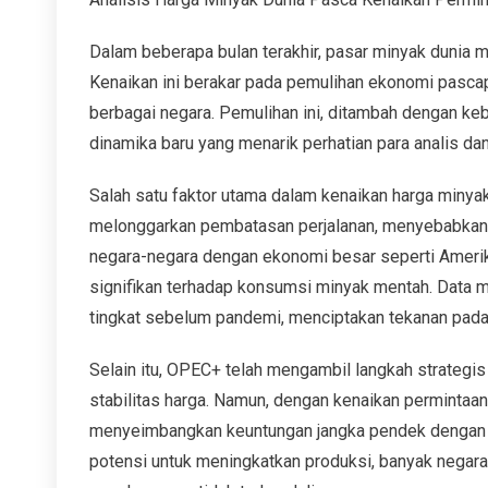
Dalam beberapa bulan terakhir, pasar minyak dunia me
Kenaikan ini berakar pada pemulihan ekonomi pascap
berbagai negara. Pemulihan ini, ditambah dengan k
dinamika baru yang menarik perhatian para analis dan
Salah satu faktor utama dalam kenaikan harga minyak
melonggarkan pembatasan perjalanan, menyebabkan
negara-negara dengan ekonomi besar seperti Amerika
signifikan terhadap konsumsi minyak mentah. Data 
tingkat sebelum pandemi, menciptakan tekanan pada
Selain itu, OPEC+ telah mengambil langkah strateg
stabilitas harga. Namun, dengan kenaikan permintaa
menyeimbangkan keuntungan jangka pendek dengan k
potensi untuk meningkatkan produksi, banyak negara 