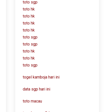
toto sgp
toto hk
toto hk
toto hk
toto hk
toto sgp
toto sgp
toto hk
toto hk
toto sgp
togel kamboja hari ini
data sgp hari ini
toto macau