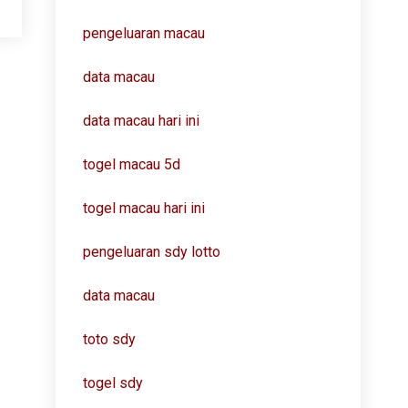
pengeluaran macau
data macau
data macau hari ini
togel macau 5d
togel macau hari ini
pengeluaran sdy lotto
data macau
toto sdy
togel sdy