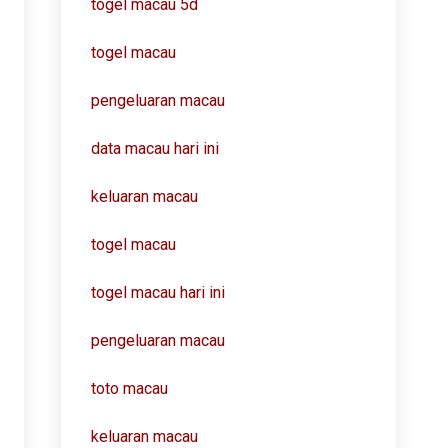
togel macau 5d
togel macau
pengeluaran macau
data macau hari ini
keluaran macau
togel macau
togel macau hari ini
pengeluaran macau
toto macau
keluaran macau