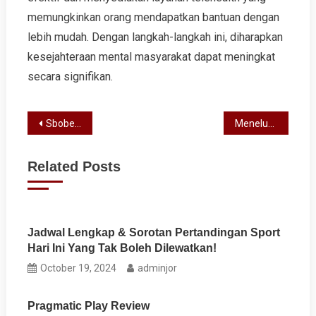
memungkinkan orang mendapatkan bantuan dengan
lebih mudah. Dengan langkah-langkah ini, diharapkan
kesejahteraan mental masyarakat dapat meningkat
secara signifikan.
Post
Sbobet Review
Menelusuri Dinamika Ekonomi Global: Fakta dan Tren Terkini
navigation
Related Posts
Jadwal Lengkap & Sorotan Pertandingan Sport
Hari Ini Yang Tak Boleh Dilewatkan!
October 19, 2024
adminjor
Pragmatic Play Review