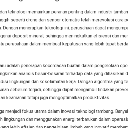
i dan teknologi memainkan peranan penting dalam industri tamba
ggih seperti drone dan sensor otomatis telah merevolusi cara 
n. Dengan menerapkan teknologi ini, perusahaan dapat mengumpu
nai deposit mineral, sehingga meningkatkan efisiensi dan mengur
ntu perusahaan dalam membuat keputusan yang lebih tepat berda
baru adalah penerapan kecerdasan buatan dalam pengelolaan ope
kinkan analisis besar-besaran terhadap data yang dihasilkan d
isi lingkungan dan keselamatan kerja. Dengan algoritma yang te
ah sebelum terjadi, sehingga dapat mengambil tindakan preventi
kan keamanan tetapi juga mengoptimalkan produktivitas.
 juga menjadi fokus utama dalam inovasi teknologi tambang. Banya
mah lingkungan dan menggunakan energi terbarukan dalam operasi
 yang lebih efisien dan pengelolaan limbah yang inovatif memb