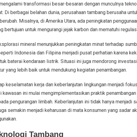
mengalami transformasi besar-besaran dengan munculnya teknol
at. Di berbagai belahan dunia, perusahaan tambang berusaha unt
 berubah. Misalnya, di Amerika Utara, ada peningkatan penggunaan
 bertujuan untuk mengurangi jejak karbon dan mematuhi regulasi
eksplorasi mineral menunjukkan peningkatan minat terhadap sumbe
 seperti Indonesia dan Filipina menjadi pusat perhatian karena ke
uk baterai kendaraan listrik. Situasi ini juga mendorong investas
ur yang lebih baik untuk mendukung kegiatan penambangan.
dap keselamatan kerja dan keberlanjutan lingkungan menjadi foku
i kawasan ini mulai mengimplementasikan praktik penambangan 
ada pengurangan limbah. Keberlanjutan ini tidak hanya menjadi sa
 juga semakin menjadi keharusan di mata konsumen yang sadar a
gunakan.
eknologi Tambang