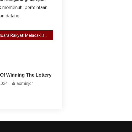
tuk memenuhi permintaan
an datang.
Suara Rakyat: Melacak Isu Lingkungan yang Menggema di Masyarakat
Of Winning The Lottery
 2024
adminjor