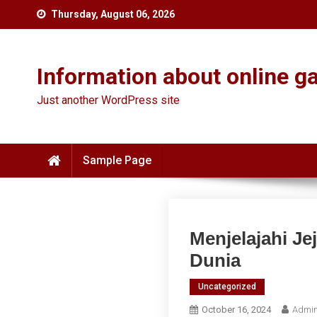
Skip
Thursday, August 06, 2026
to
content
Information about online ga
Just another WordPress site
Sample Page
Menjelajahi Je
Dunia
Uncategorized
October 16, 2024
Admin