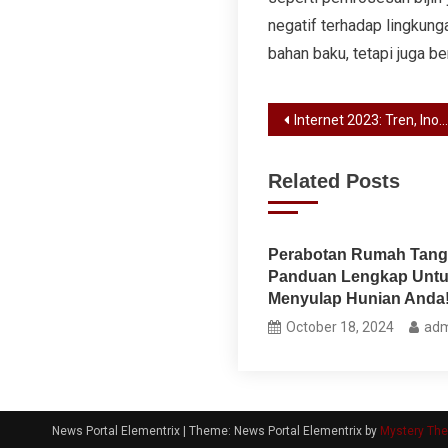
negatif terhadap lingkung
bahan baku, tetapi juga b
Post
Internet 2023: Tren, Inovasi, dan Tantangan Terbaru yang Perlu Diketahui
navigation
Related Posts
Perabotan Rumah Tang
Panduan Lengkap Unt
Menyulap Hunian Anda
October 18, 2024
adm
News Portal Elementrix
|
Theme: News Portal Elementrix by
Mystery Th