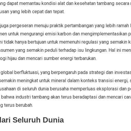
ng dapat memantau kondisi alat dan kesehatan tambang secara 
san yang lebih cepat dan tepat.
t juga pergeseran menuju praktik pertambangan yang lebih ramah 
tmen untuk mengurangi emisi karbon dan mengimplementasikan p
ini tidak hanya bertujuan untuk memenuhi regulasi yang semakin ke
umen yang semakin peduli terhadap isu lingkungan. Hal ini me
ogi hijau dan mencari sumber energi terbarukan.
 global berfluktuasi, yang berpengaruh pada strategi dan investa
makin meningkat untuk mineral dalam konteks transisi energi, s
usahaan di seluruh dunia berusaha memperluas eksplorasi dan
n bahwa industri tambang akan terus beradaptasi dan mencari cara
g terus berubah.
 dari Seluruh Dunia