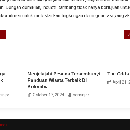
an. Dengan demikian, industri tambang tidak hanya bertujuan un
erkomitmen untuk melestarikan lingkungan demi generasi yang ak
ga:
Menjelajahi Pesona Tersembunyi:
The Odds 
uk
Panduan Wisata Terbaik Di
April 21,
!
Kolombia
injor
October 17, 2024
adminjor
emes
.