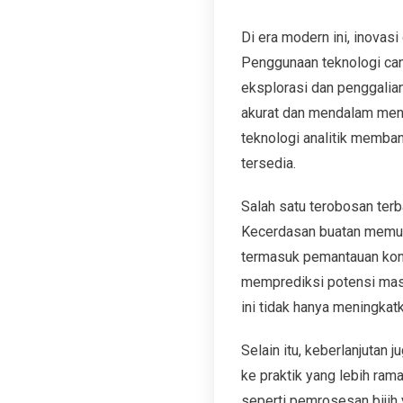
Di era modern ini, inovas
Penggunaan teknologi can
eksplorasi dan penggalia
akurat dan mendalam menge
teknologi analitik memba
tersedia.
Salah satu terobosan ter
Kecerdasan buatan memung
termasuk pemantauan kond
memprediksi potensi masal
ini tidak hanya meningkat
Selain itu, keberlanjutan
ke praktik yang lebih ra
seperti pemrosesan bijih