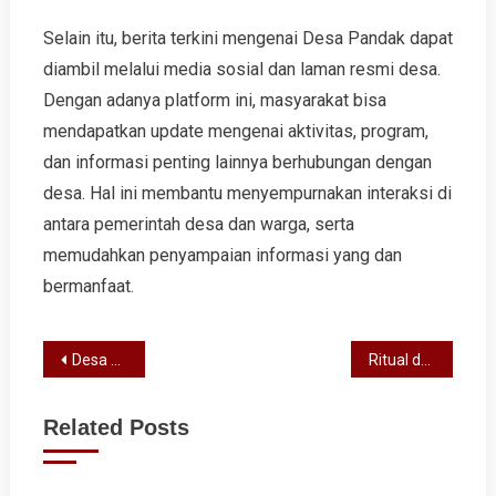
Selain itu, berita terkini mengenai Desa Pandak dapat
diambil melalui media sosial dan laman resmi desa.
Dengan adanya platform ini, masyarakat bisa
mendapatkan update mengenai aktivitas, program,
dan informasi penting lainnya berhubungan dengan
desa. Hal ini membantu menyempurnakan interaksi di
antara pemerintah desa dan warga, serta
memudahkan penyampaian informasi yang dan
bermanfaat.
Post
Desa Kediri: Tradisi dan Culture yang Masih Dilestarikan
Ritual dan Festival Spesial di Desa Panda Bandung Barat
navigation
Related Posts