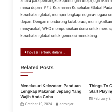
antara para pemangku kepentingan tetapi juga akan m
masa depan. ### Keamanan Kesehatan Global Pada a
kesehatan global, memperlengkapi negara-negara un
depan. Dengan mendorong kolaborasi, meningkatkan 
masyarakat, WHO memposisikan dunia untuk merespo
kesehatan global untuk generasi mendatang.
Post
Inovasi Terbaru dalam Penanganan Diabetes
navigation
Related Posts
Menelusuri Kelezatan: Panduan
Things To C
Lengkap Makanan Jepang Yang
Start Playin
Wajib Anda Coba
February 8,
October 19, 2024
adminjor