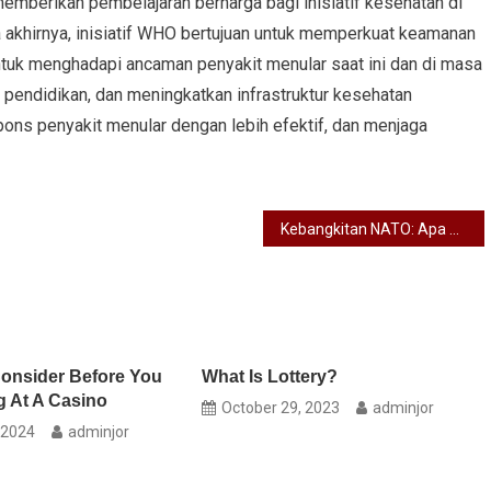
emberikan pembelajaran berharga bagi inisiatif kesehatan di
khirnya, inisiatif WHO bertujuan untuk memperkuat keamanan
tuk menghadapi ancaman penyakit menular saat ini dan di masa
pendidikan, dan meningkatkan infrastruktur kesehatan
ns penyakit menular dengan lebih efektif, dan menjaga
Kebangkitan NATO: Apa Artinya Bagi Stabilitas Global
onsider Before You
What Is Lottery?
g At A Casino
October 29, 2023
adminjor
 2024
adminjor