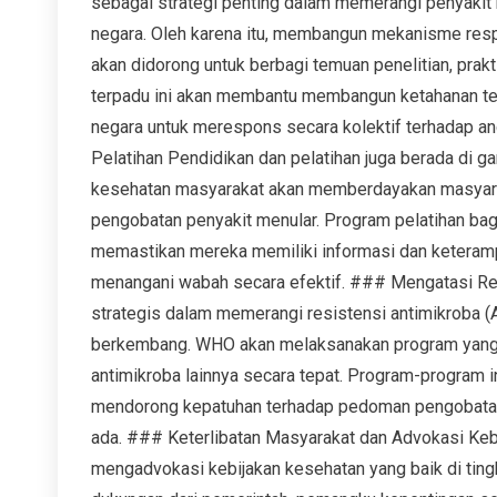
sebagai strategi penting dalam memerangi penyaki
negara. Oleh karena itu, membangun mekanisme resp
akan didorong untuk berbagi temuan penelitian, prak
terpadu ini akan membantu membangun ketahanan t
negara untuk merespons secara kolektif terhadap a
Pelatihan Pendidikan dan pelatihan juga berada di ga
kesehatan masyarakat akan memberdayakan masyara
pengobatan penyakit menular. Program pelatihan ba
memastikan mereka memiliki informasi dan keteram
menangani wabah secara efektif. ### Mengatasi Res
strategis dalam memerangi resistensi antimikroba 
berkembang. WHO akan melaksanakan program yang 
antimikroba lainnya secara tepat. Program-program
mendorong kepatuhan terhadap pedoman pengobatan,
ada. ### Keterlibatan Masyarakat dan Advokasi Ke
mengadvokasi kebijakan kesehatan yang baik di tingka