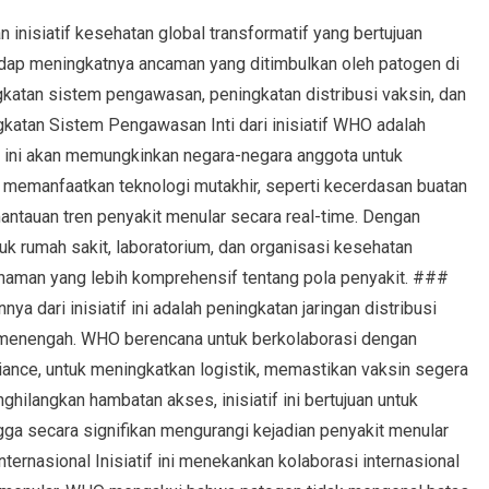
inisiatif kesehatan global transformatif yang bertujuan
dap meningkatnya ancaman yang ditimbulkan oleh patogen di
gkatan sistem pengawasan, peningkatan distribusi vaksin, dan
katan Sistem Pengawasan Inti dari inisiatif WHO adalah
ini akan memungkinkan negara-negara anggota untuk
memanfaatkan teknologi mutakhir, seperti kecerdasan buatan
emantauan tren penyakit menular secara real-time. Dengan
k rumah sakit, laboratorium, dan organisasi kesehatan
man yang lebih komprehensif tentang pola penyakit. ###
a dari inisiatif ini adalah peningkatan jaringan distribusi
n menengah. WHO berencana untuk berkolaborasi dengan
liance, untuk meningkatkan logistik, memastikan vaksin segera
langkan hambatan akses, inisiatif ini bertujuan untuk
gga secara signifikan mengurangi kejadian penyakit menular
ternasional Inisiatif ini menekankan kolaborasi internasional