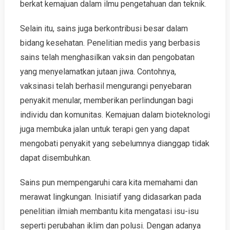
berkat kemajuan dalam ilmu pengetahuan dan teknik.
Selain itu, sains juga berkontribusi besar dalam
bidang kesehatan. Penelitian medis yang berbasis
sains telah menghasilkan vaksin dan pengobatan
yang menyelamatkan jutaan jiwa. Contohnya,
vaksinasi telah berhasil mengurangi penyebaran
penyakit menular, memberikan perlindungan bagi
individu dan komunitas. Kemajuan dalam bioteknologi
juga membuka jalan untuk terapi gen yang dapat
mengobati penyakit yang sebelumnya dianggap tidak
dapat disembuhkan.
Sains pun mempengaruhi cara kita memahami dan
merawat lingkungan. Inisiatif yang didasarkan pada
penelitian ilmiah membantu kita mengatasi isu-isu
seperti perubahan iklim dan polusi. Dengan adanya